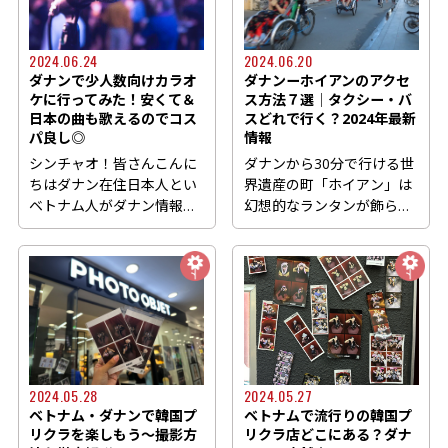
2024.06.24
2024.06.20
ダナンで少人数向けカラオ
ダナンーホイアンのアクセ
ケに行ってみた！安くて＆
ス方法７選│タクシー・バ
日本の曲も歌えるのでコス
スどれで行く？2024年最新
パ良し◎
情報
シンチャオ！皆さんこんに
ダナンから30分で行ける世
ちはダナン在住日本人とい
界遺産の町「ホイアン」は
ベトナム人がダナン情報を
幻想的なランタンが飾ら
発信しているDanang.style
れ、中部に来たら必ず訪れ
で...
た...
2024.05.28
2024.05.27
ベトナム・ダナンで韓国プ
ベトナムで流行りの韓国プ
リクラを楽しもう～撮影方
リクラ店どこにある？ダナ