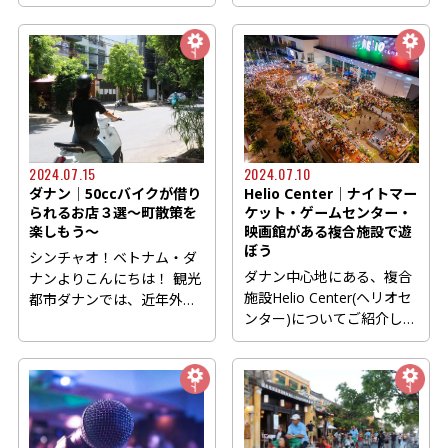
にあるビルの3階にダナン
ナ...
初の...
2024.07.15
2024.07.10
ダナン│50ccバイクが借り
Helio Center│ナイトマー
られるお店３選～町散策を
ケット・ゲームセンター・
楽しもう～
映画館がある複合施設で遊
ぼう
シンチャオ！ベトナム・ダ
ダナン中心地にある、複合
ナンよりこんにちは！ 観光
施設Helio Center(ヘリオセ
都市ダナンでは、近年外国
ンター)についてご紹介しま
人が免許なしでレンタル
す。 ナイトマーケットに...
で...