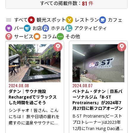
81
すべての掲載件数：
件
すべて
観光スポット
レストラン
カフェ
バー
お店
ホテル
アクティビティ
サービス
コラム
その他
2024.08.08
2024.08.07
ダナン｜サウナ施設
ベトナム・ダナン｜日系パ
Rechargedでリラックス
ーソナルジム「B-ST
した時間を過ごそう
Protrainers」が2024年7
月27日に新フロアオープン
シンチャオ！皆さん、こん
B-ST Protrainers(ビースト
にちは！ 旅や日頃の疲れを
プロトレーナー)は2023年
癒すのに温泉やサウナに入
12月にTran Hung Dao通り
りたくなりますよね。ベト