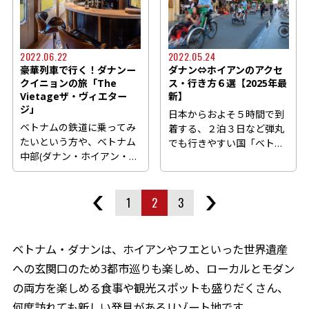
2022.06.22
2022.05.24
豪華列車で行く！ダナンー
ダナン⇔ホイアンのアクセ
クイニョンの旅「The
ス・行き方６選【2025年最
Vietageザ・ヴィエター
新】
ジ」
日本からおよそ５時間で到
ベトナムの鉄道に乗ってみ
着する、２泊３日など弾丸
たいという方や、ベトナム
でも行きやすい国「ベトナ
中部(ダナン・ホイアン・フ
ム」。 特に中部の都市
エ・ニャチャン・クイニョ
「ダ...
ン...
1
2
3
ベトナム・ダナンは、ホイアンやフエといった世界遺産
への玄関口のため3都市巡りも楽しめ、ローカルとモダン
の両方を楽しめる食事や観光スポットも盛りだくさん、
何度訪れても新しい発見があるリゾート地です。