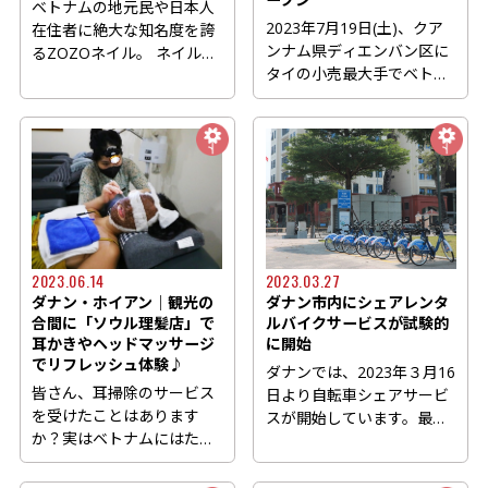
ベトナムの地元民や日本人
2023年7月19日(土)、クア
在住者に絶大な知名度を誇
ンナム県ディエンバン区に
るZOZOネイル。 ネイルに
タイの小売最大手でベトナ
行きたいんだけど、どこが
ム全土にスーパーを展開す
い...
る...
2023.06.14
2023.03.27
ダナン・ホイアン｜観光の
ダナン市内にシェアレンタ
合間に「ソウル理髪店」で
ルバイクサービスが試験的
耳かきやヘッドマッサージ
に開始
でリフレッシュ体験♪
ダナンでは、2023年３月16
皆さん、耳掃除のサービス
日より自転車シェアサービ
を受けたことはあります
スが開始しています。最終
か？実はベトナムにはたく
的にはダナン市内と海側に
さんの洗髪屋、耳掃除屋さ
61...
んと...