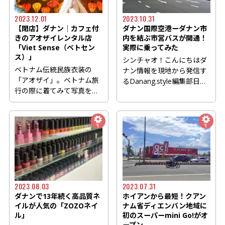
2023.12.01
2023.10.31
【閉店】ダナン│カフェ付
ダナン国際空港ーダナン市
きのアオザイレンタル店
内を結ぶ市営バスが開通！
「Viet Sense（ベトセン
実際に乗ってみた
ス）」
シンチャオ！こんにちはダ
ベトナム伝統民族衣装の
ナン情報を現地から発信す
「アオザイ」。ベトナム旅
るDanang.style編集部日本
行の際に着てみて写真を撮
人スタッフのミーです。
りたいというお客様も多い
今...
ので...
2023.08.03
2023.07.31
ダナンで13年続く高品質ネ
ホイアンから最短！クアン
イルが人気の「ZOZOネイ
ナム省ディエンバン地域に
ル」
初のスーパーmini Go!がオ
ープン