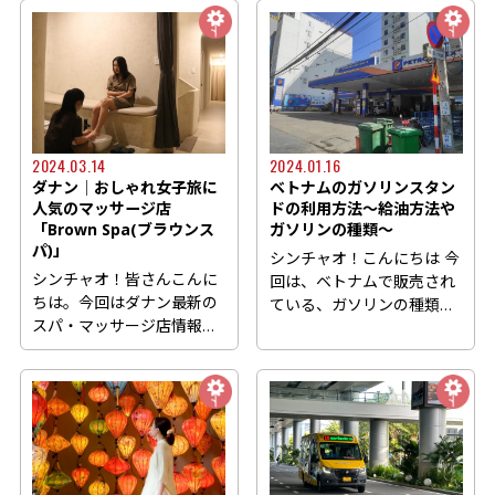
ダ...
2024.03.14
2024.01.16
ダナン│おしゃれ女子旅に
ベトナムのガソリンスタン
人気のマッサージ店
ドの利用方法～給油方法や
「Brown Spa(ブラウンス
ガソリンの種類～
パ)」
シンチャオ！こんにちは 今
シンチャオ！皆さんこんに
回は、ベトナムで販売され
ちは。今回はダナン最新の
ている、ガソリンの種類と
スパ・マッサージ店情報を
給油方法についてご紹介
お届けします。 今回は、
し...
2023...