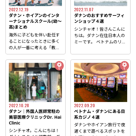
2022.12.19
2022.11.07
ダナン・ホイアンのインタ
ダナンのおすすめサーフィ
ーナショナルスクール(幼～
ンショップ４選
高)まとめ
シンチャオ！皆さんこんに
海外に子どもを伴い赴任す
ちは。ダナン在住日本人の
ることになったときに多く
ミーです。 ベトナムのリゾ
の人が一番に考える「教
ート地としても知られる
育」。 以前、ダナンにある
ダ...
保...
2022.10.28
2022.09.20
ダナン│外国人医師常駐の
ベトナム・ダナンにある日
美容医療クリニックDr. Hai
系カジノ４選
Clinic
ダナンやホイアン旅行で夜
シンチャオ。こんにちは！
遅くまで遊べるスポットを