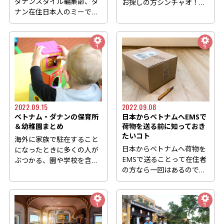
ダナンスタイル編集部、ダ
お探しの方シンチャオ！こ
ナン在住日本人のミーで
んにちは 海沿いのリゾート
す。 今回は、ベトナム・ダ
と...
ナン...
2022.09.15
2022.09.08
ベトナム・ダナンの保育所
日本からベトナムへEMSで
＆幼稚園まとめ
荷物を送る前に知っておき
たいコト
海外に家族で駐在すること
日本からベトナムへ荷物を
になったときに多くの人が
EMSで送ることって在住者
ぶつかる、園や学校を含む
の方なら一回はあるのでは
「教育」について。 特に
ないでしょうか？ でもベ
小...
ト...