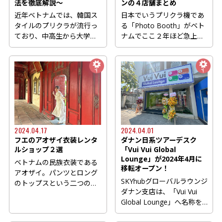
法を徹底解説～
ンの４店舗まとめ
近年ベトナムでは、韓国ス
日本でいうプリクラ機であ
タイルのプリクラが流行っ
る「Photo Booth」がベト
ており、中高生から大学生
ナムでここ２年ほど急上昇
まで若者世代に非常に人気
ワードになっているのをご
を...
存...
2024.04.17
2024.04.01
フエのアオザイ衣装レンタ
ダナン日系ツアーデスク
ルショップ２選
「Vui Vui Global
Lounge」が2024年4月に
ベトナムの民族衣装である
移転オープン！
アオザイ。パンツとロング
SKYhubグローバルラウンジ
のトップスという二つのシ
ダナン支店は、「Vui Vui
ンプルな組み合わせの衣装
Global Lounge」へ名称を
な...
変更し、2024年4月1日に同