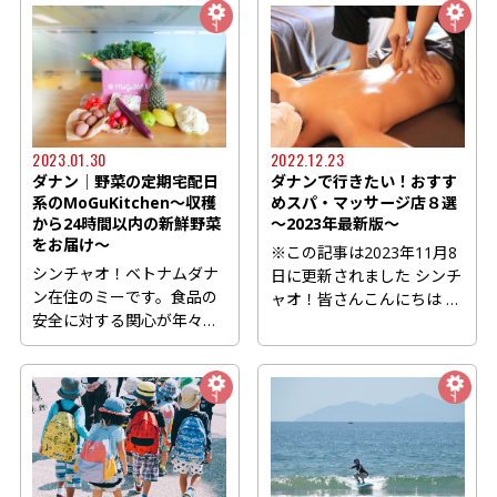
2023.01.30
2022.12.23
ダナン│野菜の定期宅配日
ダナンで行きたい！おすす
系のMoGuKitchen～収穫
めスパ・マッサージ店８選
から24時間以内の新鮮野菜
～2023年最新版～
をお届け～
※この記事は2023年11月8
シンチャオ！ベトナムダナ
日に更新されました シンチ
ン在住のミーです。食品の
ャオ！皆さんこんにちは ダ
安全に対する関心が年々高
ナン観光情報をご紹介し...
まっているベトナムからこ
ん...