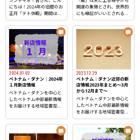
シンチャオ！皆さん、こん
「龍」は天に上る様子から
にちは！2024年の旧暦のお
開運の象徴とされ、世界的
正月「テト休暇」期間は
にも縁起がいいとされる生
2024年2月8日から2月14日
き物です。十二支の中では
まで...
唯...
2024.01.02
2023.12.29
ベトナム・ダナン│2024年
ベトナム│ダナン近郊の新
１月新店情報
店情報2023年まとめ～3月
から12月まで～
ベトナム・ダナンを中心と
ベトナム・ダナンを中心と
したベトナム中部最新情報
したベトナム中部最新情報
をお届けする地域密着型の
をお届けする地域密着型の
ウェブマガジン
ウェブマガジン
Danang.style(...
Danang.style...