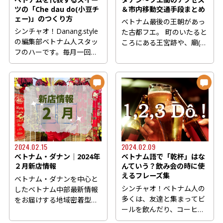
ツの「Che dau do(小豆チ
＆市内移動交通手段まとめ
ェー)」のつくり方
ベトナム最後の王朝があっ
シンチャオ！Danang.style
た古都フエ。 町のいたると
の編集部ベトナム人スタッ
ころにある王宮跡や、廟(お
フのハーです。毎月一回、
墓)などの世界遺産、そし...
ベトナム人がつくるベトナ
ム...
2024.02.15
2024.02.09
ベトナム・ダナン│2024年
ベトナム語で「乾杯」はな
２月新店情報
んていう？飲み会の時に使
えるフレーズ集
ベトナム・ダナンを中心と
シンチャオ！ベトナム人の
したベトナム中部最新情報
多くは、友達と集まってビ
をお届けする地域密着型の
ールを飲んだり、コーヒー
ウェブマガジン
を飲みに行ったりするのが
Danang.style(...