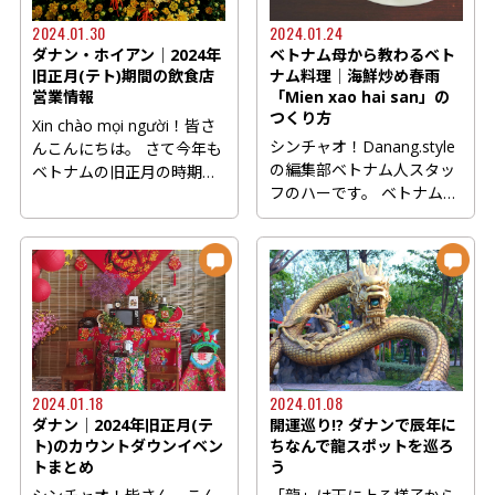
2024.01.30
2024.01.24
ダナン・ホイアン｜2024年
ベトナム母から教わるベト
旧正月(テト)期間の飲食店
ナム料理│海鮮炒め春雨
営業情報
「Mien xao hai san」の
つくり方
Xin chào mọi người！皆さ
シンチャオ！Danang.style
んこんにちは。 さて今年も
の編集部ベトナム人スタッ
ベトナムの旧正月の時期が
フのハーです。 ベトナムは
やってきました。今年
麺料理天国として知られ
2024...
て...
2024.01.18
2024.01.08
ダナン│2024年旧正月(テ
開運巡り!? ダナンで辰年に
ト)のカウントダウンイベン
ちなんで龍スポットを巡ろ
トまとめ
う