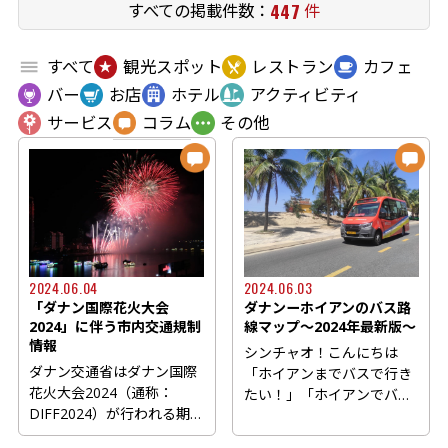
447
すべての掲載件数：
件
すべて
観光スポット
レストラン
カフェ
バー
お店
ホテル
アクティビティ
サービス
コラム
その他
2024.06.04
2024.06.03
「ダナン国際花火大会
ダナンーホイアンのバス路
2024」に伴う市内交通規制
線マップ～2024年最新版～
情報
シンチャオ！こんにちは
ダナン交通省はダナン国際
「ホイアンまでバスで行き
花火大会2024（通称：
たい！」「ホイアンでバス
DIFF2024）が行われる期間
移動してみたい！」という
中、交通安全と秩序を確保
方に...