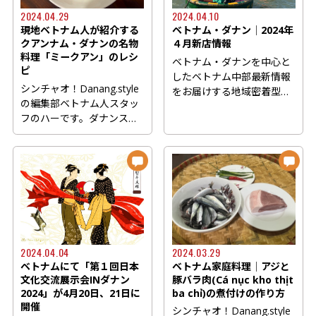
2024.04.29
2024.04.10
現地ベトナム人が紹介する
ベトナム・ダナン│2024年
クアンナム・ダナンの名物
４月新店情報
料理「ミークアン」のレシ
ベトナム・ダナンを中心と
ピ
したベトナム中部最新情報
シンチャオ！Danang.style
をお届けする地域密着型の
の編集部ベトナム人スタッ
ウェブマガジン
フのハーです。ダナンスタ
Danang.style...
イルでは毎月一回、ベトナ
ム人...
2024.04.04
2024.03.29
ベトナムにて「第１回日本
ベトナム家庭料理│アジと
文化交流展示会INダナン
豚バラ肉(Cá nục kho thịt
2024」が4月20日、21日に
ba chỉ)の煮付けの作り方
開催
シンチャオ！Danang.style