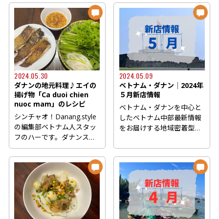
するた...
2024.05.30
2024.05.09
ダナンの地元料理♪エイの
ベトナム・ダナン│2024年
揚げ物「Ca duoi chien
５月新店情報
nuoc mam」のレシピ
ベトナム・ダナンを中心と
シンチャオ！Danang.style
したベトナム中部最新情報
の編集部ベトナム人スタッ
をお届けする地域密着型の
フのハーです。ダナンスタ
ウェブマガジン
イルでは毎月一回、ベトナ
Danang.style...
ム...