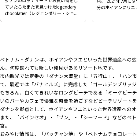
ダナンのロッテマートでお買い物をし
店。 2021年7月に
ていたらたまたま見つけたlegendary
分のホイアンにリニュ
chocolatier（レジェンダリー・ショコ
ラティエ）のご紹介です。商品の見た
目や、パッケージの綺麗さは日本で売
られている高級チョコレートのよう
で、味も抜群です！
ベトナム・ダナンは、ホイアンやフエといった世界遺産への玄
ん、何度訪れても新しい発見があるリゾート地です。
市内観光では定番の「ダナン大聖堂」に「五行山」、「ハン市
て、最近では「バナヒルズ」に完成した「ゴールデンブリッジ
もちろん、白くてきれいなロングビーチである「ミーケビーチ
いのバーやカフェで優雅な時間を過ごすなどビーチリゾートを
ダナンを拠点として、ホイアンやフエといった世界遺産へのオ
また、「バインセオ」・「ブン」・「シーフード」などのベト
富。
おみやげ情報は、「バッチャン焼」や「ベトナムチョコレート