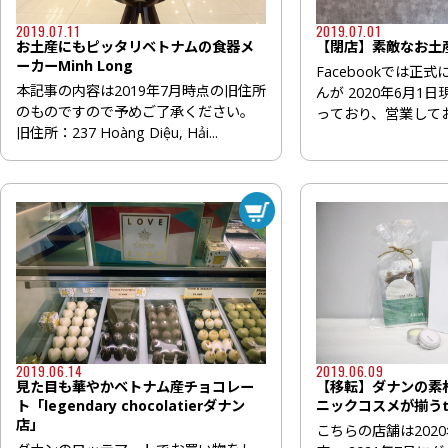
2019.07.11
2019.07.01
お土産にもピッタリベトナムの食器メ
【閉店】素敵なお土産が
ーカーMinh Long
Facebookでは正
本記事の内容は2019年7月時点の旧住所
んが 2020年6月1
のものですので予めご了承ください。
っており、営業しており
旧住所：237 Hoàng Diệu, Hải...
2019.06.14
2019.06.09
見た目も華やかベトナム産チョコレー
【移転】ダナンの素
ト「legendary chocolatierダナン
ニックコスメが揃うta
店」
こちらの店舗は202