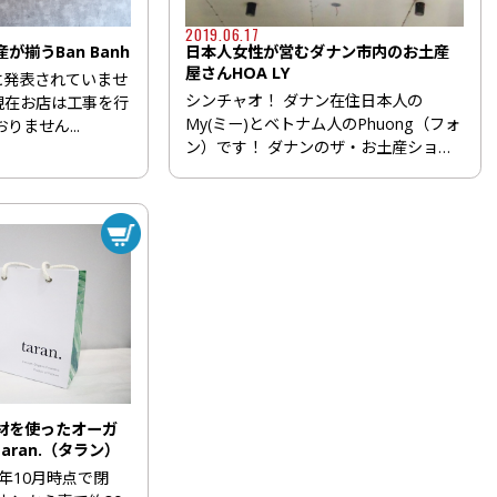
2019.06.17
揃うBan Banh
日本人女性が営むダナン市内のお土産
屋さんHOA LY
式に発表されていませ
シンチャオ！ ダナン在住日本人の
日現在お店は工事を行
My(ミー)とベトナム人のPhuong（フォ
ません...
ン）です！ ダナンのザ・お土産ショ
ッ...
材を使ったオーガ
ran.（タラン）
0年10月時点で閉