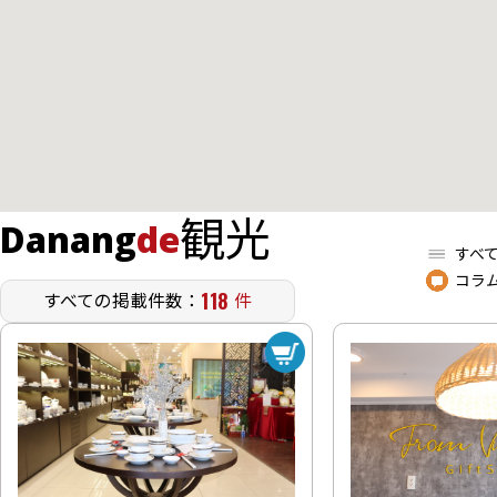
観光
Danang
de
すべ
コラ
118
すべての掲載件数：
件