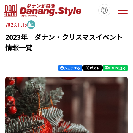
2023.11.15
2023年│ダナン・クリスマスイベント
Tiếng Việt
한국
简体中文
About
ダナンスタイルについて
情報一覧
繁體中文
English
français
Español
Português
シェアする
ポスト
LINEで送る