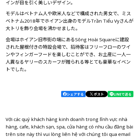
インが目を引く美しいデザイン。
モデルはベトナム人や欧米人などで構成された男女で、ミス
ベトナム2018年でホイアン出身のモデルTrần Tiểu Vyさんが
大トリを飾り会場を沸かせました。
会場はホイアン旧市街の端にあるSông Hoài Squareに建設
された屋根付きの特設会場で、招待客はフリーフローのワイ
ンやフィンガーフードを楽しむことができ、お土産に一人一
人異なるヤリーのスカーフが贈られる等とても豪華なイベン
トでした。
シェアする
ポスト
LINEで送る
Với các quý khách hàng kinh doanh trong lĩnh vực nhà
hàng, cafe, khách sạn, spa, cửa hàng có nhu cầu đăng bài
trên site này thì vui lòng liên hệ với chúng tôi qua email