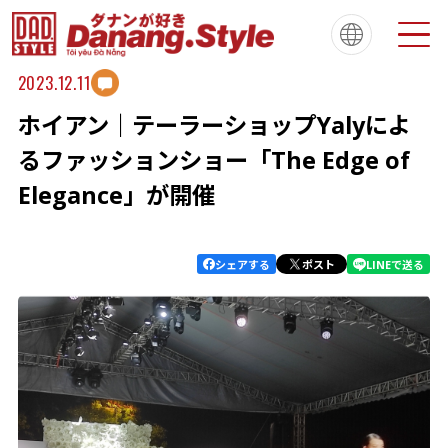
2023.12.11
ホイアン｜テーラーショップYalyによ
Tiếng Việt
한국
简体中文
About
ダナンスタイルについて
るファッションショー「The Edge of
繁體中文
English
français
Elegance」が開催
Español
Português
シェアする
ポスト
LINEで送る