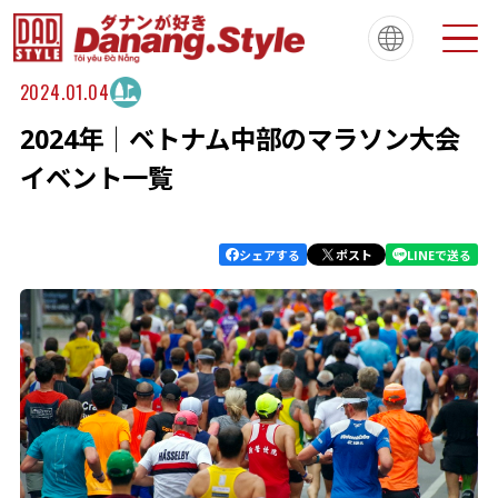
2024.01.04
2024年│ベトナム中部のマラソン大会
Tiếng Việt
한국
简体中文
About
ダナンスタイルについて
イベント一覧
繁體中文
English
français
Español
Português
シェアする
ポスト
LINEで送る