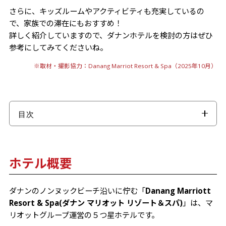
さらに、キッズルームやアクティビティも充実しているの
で、家族での滞在にもおすすめ！
詳しく紹介していますので、ダナンホテルを検討の方はぜひ
参考にしてみてくださいね。
※取材・撮影協力：Danang Marriot Resort & Spa（2025年10月）
目次
ホテル概要
客室
ホテル概要
Deluxe room
Presidential Suite
ダナンのノンヌックビーチ沿いに佇む「
Danang Marriott
3-Bedrooms Villa
Resort & Spa(ダナン マリオット リゾート＆スパ)
」は、マ
アメニティー
リオットグループ運営の５つ星ホテルです。
朝食