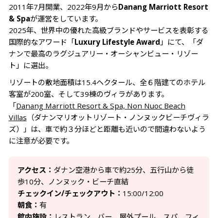
2011年7月開業、2022年9月から
Danang Marriott Resort
プール
& Spa
が運営をしています。
2025年、世界中の優れた高級ブランドやサービスを表彰する
ホテルステイにおすすめのポイント
国際的なアワード「
Luxury Lifestyle Award
」にて、「ダ
QUAN SPA
ナンで最高のラグジュアリー・オーシャンビュー・リゾー
テニスコート
ト」に選出。
クッキングクラス
リゾートの敷地面積は15.4ヘクタール、全６階建てのホテル
その他アクティビティ
客室が200室、そして39棟のヴィラがあります。
その他施設
「
Danang Marriott Resort & Spa, Non Nuoc Beach
MADAME SON
Villas
（ダナンマリオットリゾート・ノンヌックビーチヴィラ
ズ）」は、
車で約３分ほどと距離も近いので間違わないよう
WRITER’S BAR
に注意が必要です。
GREATROOM
キッズスペース
ジム
アクセス：
ダナン空港から車で約25分、五行山から徒
イベントルーム
歩10分、ノンヌック・ビーチ直結
チェックイン/チェックアウト：
15:00/12:00
まとめ
朝食：
有
館内施設：
レストラン、バー、屋外プール、スパ、フィ