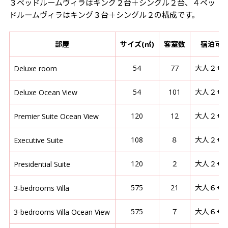
３ベッドルームヴィラはキング２台＋シングル２台、４ベッ
ドルームヴィラはキング３台＋シングル２の構成です。
部屋
サイズ(㎡)
客室数
宿泊可
54
77
大人２+
Deluxe room
54
101
大人２+
Deluxe Ocean View
120
12
大人２+
Premier Suite Ocean View
108
８
大人２+
Executive Suite
120
２
大人２+
Presidential Suite
575
21
大人６+
3-bedrooms Villa
575
７
大人６+
3-bedrooms Villa Ocean View