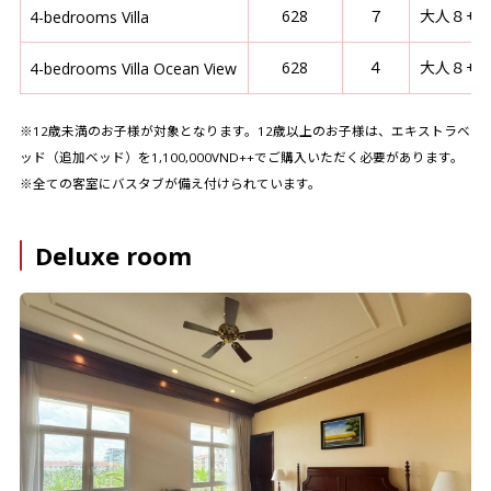
628
７
大人８+
4-bedrooms Villa
628
４
大人８+
4-bedrooms Villa Ocean View
※12歳未満のお子様が対象となります。12歳以上のお子様は、エキストラベ
ッド（追加ベッド）を1,100,000VND++でご購入いただく必要があります。
※全ての客室にバスタブが備え付けられています。
Deluxe room