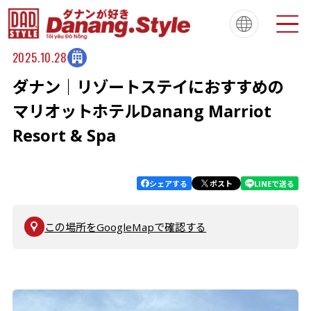
2025.10.28
ダナン｜リゾートステイにおすすめの
Tiếng Việt
한국
简体中文
About
ダナンスタイルについて
マリオットホテルDanang Marriot
繁體中文
English
français
Resort & Spa
Español
Português
シェアする
ポスト
LINEで送る
この場所をGoogleMapで確認する