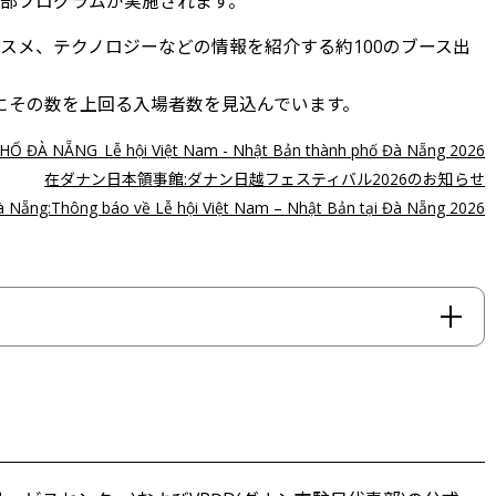
部プログラムが実施されます。
スメ、テクノロジーなどの情報を紹介する約100のブース出
にその数を上回る入場者数を見込んでいます。
 ĐÀ NẴNG_Lễ hội Việt Nam - Nhật Bản thành phố Đà Nẵng 2026
在ダナン日本領事館:ダナン日越フェスティバル2026のお知らせ
à Nẵng:Thông báo về Lễ hội Việt Nam – Nhật Bản tại Đà Nẵng 2026
プ ― 持続可能な未来へ」