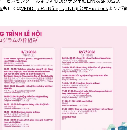
ービスセンター)およびVPĐD(ダナン市駐日代表部)の公式
k
もしくは
VPĐDTp. Đà Nẵng tại Nhật公式Facebook
よりご確