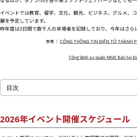
なるほか、ダナン市庁舎や第２ソフトウェアパークなどでも一
イベントでは教育、留学、文化、観光、ビジネス、グルメ、コ
展を予定しています。
昨年度は3日間で数千人の来場者を記録しており、今年はさら
参考：
CỔNG THÔNG TIN ĐIỆN TỬ THÀNH PHỐ
Tổng lãnh sự quán Nhật Bản tại Đ
目次
2026年イベント開催スケジュール
ダナン市ベトナム・日本フェスティバル2026年概要
2026年イベント開催スケジュール
開幕式
ダナン日越ビジネス会議「包括的戦略的パートナーシッ