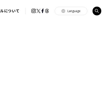
イルについて
Language
Tiếng Việt
한국
简体中文
繁體中文
English
français
Español
Português