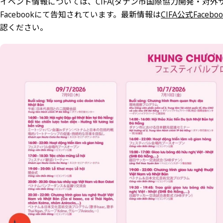
イベント情報については、CIFA(ダナン市国際協力開発・対外サ
日越交流展示・交流スペース
Facebookにて告知されています。
最新情報は
CIFA公式Faceboo
日本観光プロモーション会議
認ください。
日越文化芸術交流
日越スポーツ交流
コスプレコンテスト決勝
閉会式
2026年7月9日の写真