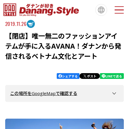
2019.11.26
【閉店】唯一無二のファッションアイ
Tiếng Việt
한국
简体中文
About
ダナンスタイルについて
テムが手に入るAVANA！ダナンから発
繁體中文
English
français
信されるベトナム文化とアート
Español
Português
シェアする
ポスト
LINEで送る
この場所をGoogleMapで確認する
AVANA - Viet Nam
Naman Retreat
Banyan Tree Lang Co Vietnam