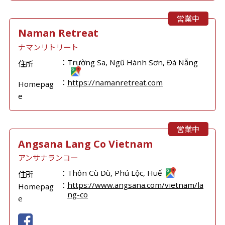
営業中
Naman Retreat
ナマンリトリート
Trường Sa, Ngũ Hành Sơn, Đà Nẵng
住所
https://namanretreat.com
Homepag
e
営業中
Angsana Lang Co Vietnam
アンサナランコー
Thôn Cù Dù, Phú Lộc, Huế
住所
https://www.angsana.com/vietnam/la
Homepag
ng-co
e