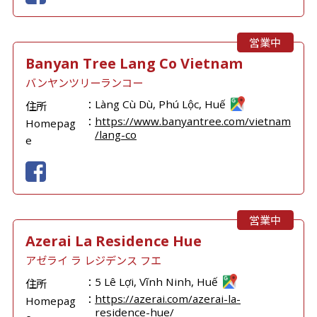
営業中
Banyan Tree Lang Co Vietnam
バンヤンツリーランコー
Làng Cù Dù, Phú Lộc, Huế
住所
https://www.banyantree.com/vietnam
Homepag
/lang-co
e
営業中
Azerai La Residence Hue
アゼライ ラ レジデンス フエ
5 Lê Lợi, Vĩnh Ninh, Huế
住所
https://azerai.com/azerai-la-
Homepag
residence-hue/