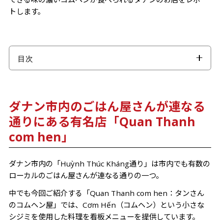
トします。
目次
ダナン市内のごはん屋さんが連なる通りにある有名店
「Quan Thanh com hen」
ダナン市内のごはん屋さんが連なる
フエ名物の「コムヘン」が食べられると人気
通りにある有名店「Quan Thanh
スタンダードな「コムヘン」と「ブンヘン」の２種類
com hen」
を注文
つまみにピッタリのヘンサオもお試しあれ！
ダナン市内の「Huỳnh Thúc Kháng通り」は市内でも有数の
とにかく貝がたっぷりで味濃いめ！濃厚です！
ローカルのごはん屋さんが連なる通りの一つ。
コムヘンはこう食べるとうまい！
中でも今回ご紹介する「Quan Thanh com hen：タンさん
混ぜる
のコムヘン屋」では、Cơm Hến（コムヘン）という小さな
半分はそのまま食べる
シジミを使用した料理を看板メニューを提供しています。