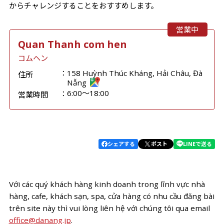
からチャレンジすることをおすすめします。
営業中
Quan Thanh com hen
コムヘン
158 Huỳnh Thúc Kháng, Hải Châu, Đà
住所
Nẵng
6:00～18:00
営業時間
シェアする
ポスト
LINEで送る
Với các quý khách hàng kinh doanh trong lĩnh vực nhà
hàng, cafe, khách sạn, spa, cửa hàng có nhu cầu đăng bài
trên site này thì vui lòng liên hệ với chúng tôi qua email
office@danang.jp
.