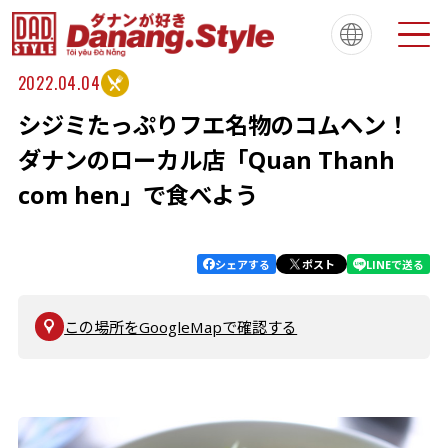
2022.04.04
シジミたっぷりフエ名物のコムヘン！
Tiếng Việt
한국
简体中文
About
ダナンスタイルについて
ダナンのローカル店「Quan Thanh
繁體中文
English
français
com hen」で食べよう
Español
Português
シェアする
ポスト
LINEで送る
この場所をGoogleMapで確認する