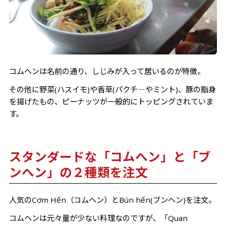
コムヘンは名前の通り、しじみが入って居いるのが特徴。
その他に野菜(ハスイモ)や香草(パクチ―やミント)、豚の脂身
を揚げたもの、ピーナッツが一般的にトッピングされていま
す。
スタンダードな「コムヘン」と「ブ
ンヘン」の２種類を注文
人気のCơm Hến
（
コムヘン）とBún hến
(ブンヘン)を注文。
コムヘンは元々量が少ない料理なのですが、「Quan