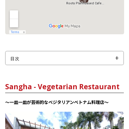
目次
Sangha - Vegetarian Restaurant
Bao An Macrobiotic
Sangha - Vegetarian Restaurant
Roots Plant-based Cafe
Chickpea Eatery
～一皿一皿が芸術的なベジタリアンベトナム料理店～
KURUMI
【閉店】LANG３