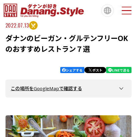
2022.07.13
ダナンのビーガン・グルテンフリーOK
Tiếng Việt
한국
简体中文
About
ダナンスタイルについて
のおすすめレストラン７選
繁體中文
English
français
Español
Português
シェアする
ポスト
LINEで送る
この場所をGoogleMapで確認する
Chickpea Eatery
Sangha - Vegetarian Restaurant
Bao An Macrobiotic
KURUMI - Healthy Vegan Food & Desserts