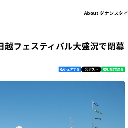
About
ダナンスタ
日越フェスティバル大盛況で閉幕
シェアする
ポスト
LINEで送る