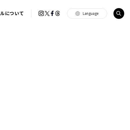
イルについて
Language
Tiếng Việt
한국
简体中文
繁體中文
English
français
Español
Português