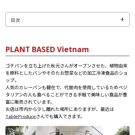
目次
【閉店】PLANT BASED Vietnam
KuroChan Kitchen
PLANT BASED Vietnam
Poke Wow Vietnam
【閉店】Ajiichi DaNang
ゴチパンを立ち上げた秋元さんがオープンさせた、植物由来
を原料としたパンやそのたお惣菜などの加工冷凍食品のショ
【閉店】Oys - Bar & Lounge
ップ。
Roots Plant-based Cafe(移転オープン)
人気のカレーパンも健在で、代替肉を使用しているためベジ
タリアンの人も食べることができる手軽で美味しい食品が豊
Table Produce(移転オープン)
富に販売されています。
ONIGIRI CAFE NGON
お店は市内から少し離れた場所にありますが、最近は
TableProduce
さんでも購入できます。
Ramen Nagisa
DYNAMITE NAOKI(GROUP一寸法師)