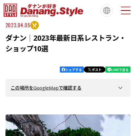
2023.04.05
ダナン│2023年最新日系レストラン・
Tiếng Việt
한국
简体中文
About
ダナンスタイルについて
ショップ10選
繁體中文
English
français
Español
Português
シェアする
ポスト
LINEで送る
この場所をGoogleMapで確認する
ONIGIRI CAFE NGON
KuroChan Kitchen
Poké Wow - Salad Nhật
Table Produce