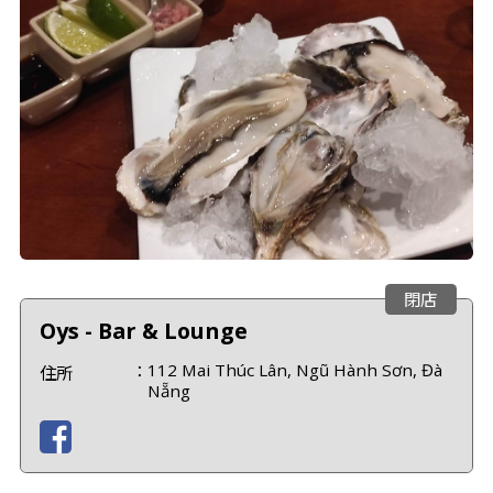
閉店
Oys - Bar & Lounge
112 Mai Thúc Lân, Ngũ Hành Sơn, Đà
住所
Nẵng