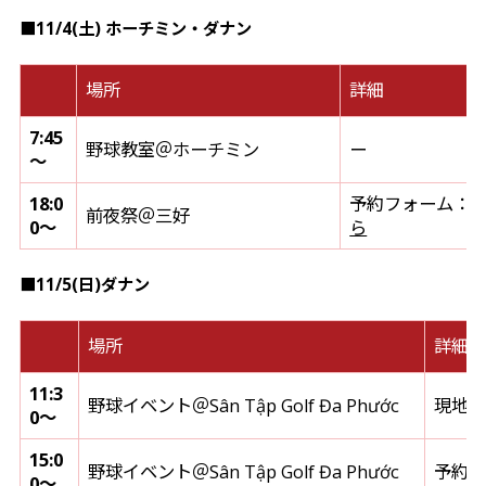
■11/4(土) ホーチミン・ダナン
場所
詳細
7:45
野球教室＠ホーチミン
ー
～
18:0
予約フォーム：
前夜祭＠三好
0～
ら
■11/5(日)ダナン
場所
詳細
11:3
野球イベント＠Sân Tập Golf Đa Phước
現地
0～
15:0
野球イベント＠Sân Tập Golf Đa Phước
予約
0～