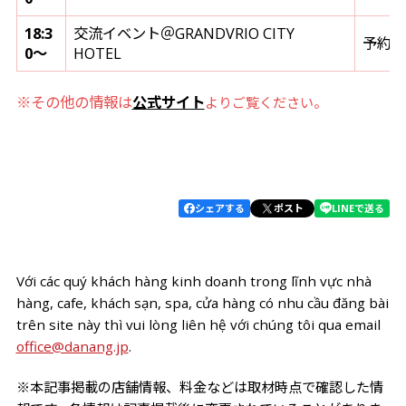
18:3
交流イベント＠GRANDVRIO CITY
予約
0～
HOTEL
※その他の情報は
公式サイト
よりご覧ください。
シェアする
ポスト
LINEで送る
Với các quý khách hàng kinh doanh trong lĩnh vực nhà
hàng, cafe, khách sạn, spa, cửa hàng có nhu cầu đăng bài
trên site này thì vui lòng liên hệ với chúng tôi qua email
office@danang.jp
.
※本記事掲載の店舗情報、料金などは取材時点で確認した情