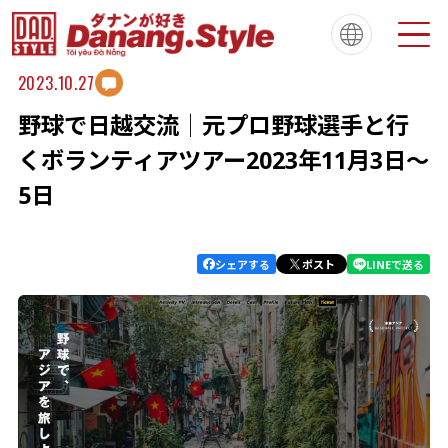
2023.10.27
野球で日越交流│元プロ野球選手と行
Tiếng Việt
한국
简体中文
About
ダナンスタイルについて
くボランティアツアー2023年11月3日～
繁體中文
English
français
5日
Español
Português
シェアする
ポスト
LINEで送る