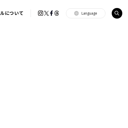
イルについて
Language
Tiếng Việt
한국
简体中文
繁體中文
English
français
Español
Português