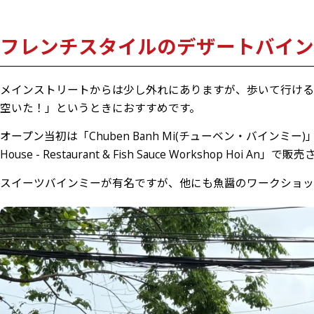
フレンチスタイルのデザートバインミー
お味は４種類、お値段一つ60,000VND！
フレンチスタイルのデザートバイン
目の前で作ってくれるショースタイル
上品な甘みとしょっぱさや酸味の組み合わせが最高！
メインストリートからは少し外れにありますが、歩いて行け
陽気なベンおじさんへ会いに行ってみて！
空いた！」というときにおすすめです。
まとめ
オープン当初は「Chuben Banh Mi(チューベン・バイン
House - Restaurant & Fish Sauce Workshop Hoi An
スイーツバインミーが有名ですが、他にも魚醤のワークショッ