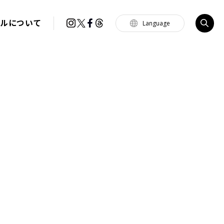
イルについて
Language
Tiếng Việt
한국
简体中文
繁體中文
English
français
Español
Português