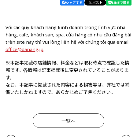
シェアする
ポスト
LINEで送る
おすすめのお店をまとめま
した。 それぞれ場所が離れ
ているお店もあるので、行
く前にぜひチェックしてみ
Với các quý khách hàng kinh doanh trong lĩnh vực nhà
てくださいね。
hàng, cafe, khách sạn, spa, cửa hàng có nhu cầu đăng bài
trên site này thì vui lòng liên hệ với chúng tôi qua email
office@danang.jp
.
※本記事掲載の店舗情報、料金などは取材時点で確認した情
報です。各情報は記事掲載後に変更されていることがありま
す。
なお、本記事に掲載された内容による損害等は、弊社では補
償いたしかねますので、あらかじめご了承ください。
一覧へ