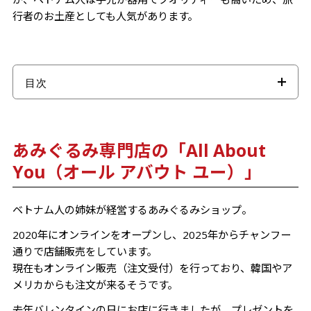
行者のお土産としても人気があります。
目次
あみぐるみ専門店の「All About You（オール アバウ
ト ユー）」
あみぐるみ専門店の「All About
お花のあみぐるみ
ぬいぐるみはオーダーメイドでの作成も可能！
You（オール アバウト ユー）」
さいごに
ベトナム人の姉妹が経営するあみぐるみショップ。
2020年にオンラインをオープンし、2025年からチャンフー
通りで店舗販売をしています。
現在もオンライン販売（注文受付）を行っており、韓国やア
メリカからも注文が来るそうです。
去年バレンタインの日にお店に行きましたが、プレゼントを