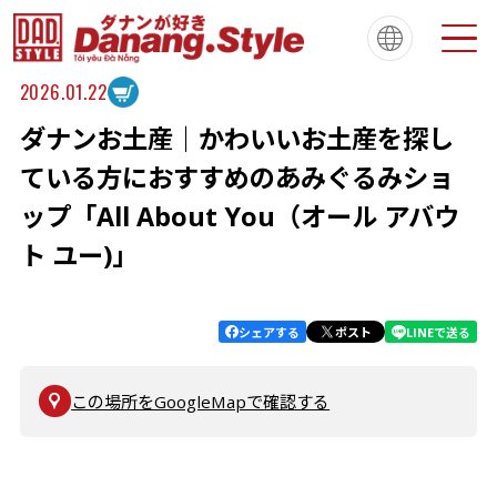
2026.01.22
ダナンお土産｜かわいいお土産を探し
Tiếng Việt
한국
简体中文
About
ダナンスタイルについて
ている方におすすめのあみぐるみショ
繁體中文
English
français
ップ「All About You（オール アバウ
Español
Português
ト ユー)」
シェアする
ポスト
LINEで送る
この場所をGoogleMapで確認する