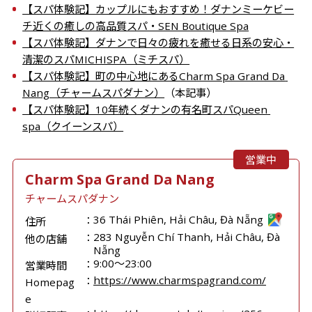
【スパ体験記】カップルにもおすすめ！ダナンミーケビー
チ近くの癒しの高品質スパ・SEN Boutique Spa
【スパ体験記】ダナンで日々の疲れを癒せる日系の安心・
清潔のスパMICHISPA（ミチスパ）
【スパ体験記】町の中心地にあるCharm Spa Grand Da 
Nang（チャームスパダナン）
（本記事）
【スパ体験記】10年続くダナンの有名町スパQueen 
spa（クイーンスパ）
営業中
Charm Spa Grand Da Nang
チャームスパダナン
36 Thái Phiên, Hải Châu, Đà Nẵng
住所
283 Nguyễn Chí Thanh, Hải Châu, Đà
他の店舗
Nẵng
9:00〜23:00
営業時間
https://www.charmspagrand.com/
Homepag
e