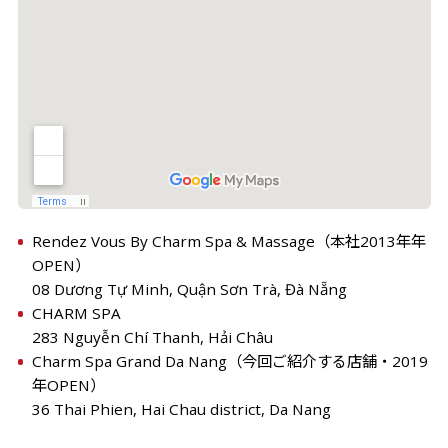
Rendez Vous By Charm Spa & Massage（本社2013年年
08 Dương Tự Minh, Quận Sơn Trà, Đà Nẵng
CHARM SPA

283 Nguyễn Chí Thanh, Hải Châu
Charm Spa Grand Da Nang（今回ご紹介する店舗・2019
年OPEN）

36 Thai Phien, Hai Chau district, Da Nang