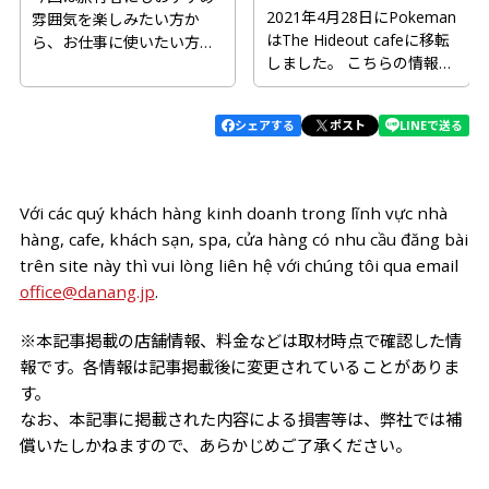
2021年4月28日にPokeman
雰囲気を楽しみたい方か
はThe Hideout cafeに移転
ら、お仕事に使いたい方ま
しました。 こちらの情報は
で、ダナンの「今」の最新
移転前の情報ですのでご
オス...
了...
シェアする
ポスト
LINEで送る
Với các quý khách hàng kinh doanh trong lĩnh vực nhà
hàng, cafe, khách sạn, spa, cửa hàng có nhu cầu đăng bài
trên site này thì vui lòng liên hệ với chúng tôi qua email
office@danang.jp
.
※本記事掲載の店舗情報、料金などは取材時点で確認した情
報です。各情報は記事掲載後に変更されていることがありま
す。
なお、本記事に掲載された内容による損害等は、弊社では補
償いたしかねますので、あらかじめご了承ください。