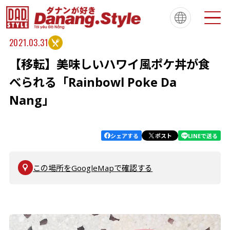
2021.03.31
【移転】美味しいハワイ風ポケ丼が食
Tiếng Việt
한국
简体中文
About
ダナンスタイルについて
べられる「Rainbowl Poke Da
繁體中文
English
français
Nang」
Español
Português
シェアする
ポスト
LINEで送る
この場所をGoogleMapで確認する