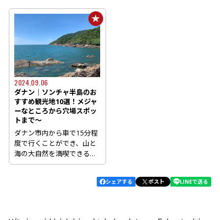
2024.09.06
ダナン｜ソンチャ半島のお
すすめ観光地10選！メジャ
ーなところから穴場スポッ
トまで～
ダナン市内から車で15分程
度で行くことができ、山と
海の大自然を満喫できるソ
ンチャ半島。 自然保護区に
も...
シェアする
ポスト
LINEで送る