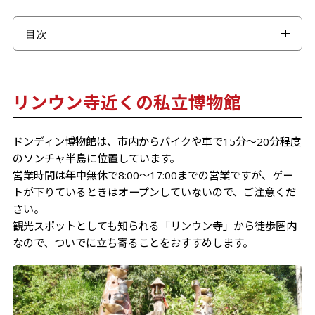
目次
リンウン寺近くの私立博物館
森林に囲まれた建物内の展示
リンウン寺近くの私立博物館
漁村の思い出の部屋 (Nhà ký ức làng chài)
お茶室 (Phòng trà)
ドンディン博物館は、市内からバイクや車で15分～20分程度
高床式住居 (Nhà trưng bày dân tộc học)
のソンチャ半島に位置しています。
骨董品展示室 (Nhà trưng bày cổ vật)
営業時間は年中無休で8:00～17:00までの営業ですが、ゲー
民族の家 (Nhà dân tộc học)
トが下りているときはオープンしていないので、ご注意くだ
昔のベトナムキッチン (Bếp xưa)
さい。
観光スポットとしても知られる「リンウン寺」から徒歩圏内
海を見ながらチルできるカフェスペース
なので、ついでに立ち寄ることをおすすめします。
展示物だけではなく豊かな自然にも癒されます
さいごに