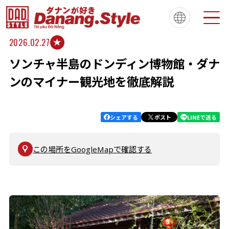
2026.02.27
ソンチャ半島のドンディン博物館・ダナ
Tiếng Việt
한국
简体中文
About
ダナンスタイルについて
ンのマイナー観光地を徹底解説
繁體中文
English
français
Español
Português
シェアする
ポスト
LINEで送る
この場所をGoogleMapで確認する