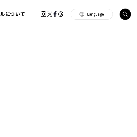
イルについて
Language
Tiếng Việt
한국
简体中文
繁體中文
English
français
Español
Português