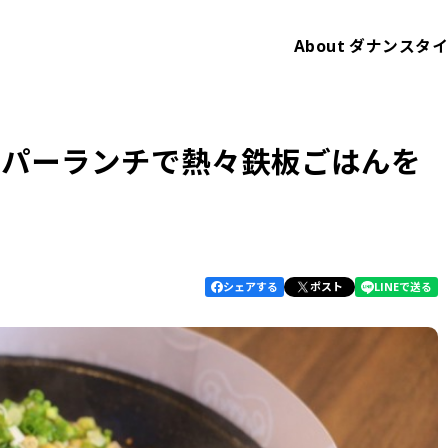
About
ダナンスタ
ッパーランチで熱々鉄板ごはんを
シェアする
ポスト
LINEで送る