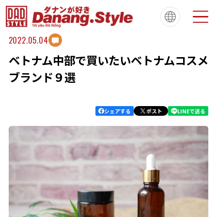
2022.05.04
ベトナム中部で買いたいベトナムコスメ
Tiếng Việt
한국
简体中文
About
ダナンスタイルについて
ブランド９選
繁體中文
English
français
Español
Português
シェアする
ポスト
LINEで送る