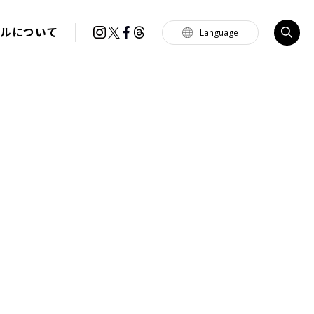
イルについて
Language
Tiếng Việt
한국
简体中文
繁體中文
English
français
Español
Português