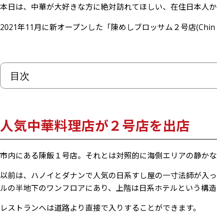
本日は、中華が大好きな方に絶対訪れてほしい、在住日本人か
2021年11月に新オープンした
「陳めしブロッサム２号店(Chin M
目次
人気中華料理店が２号店を出店
＜お店の周辺事情＞
人気中華料理店が２号店を出店
個室あり！一人様～グループまで楽しめる
全ての料理がおいしいと在住者から絶大な支持を誇る名
市内にある陳飯１号店。それとは対照的に海側エリアの静かな
2022年1月現在のメニュー
以前は、ハノイとダナンで人気の日系すし屋の一寸法師が入っていたテナントで
＜メニューの一部＞
ルの半地下のワンフロアにあり、上階は日系ホテルという構造
中華＆日本食が食べたくなったら陳飯に！
レストランへは道路より直接で入りすることができます。