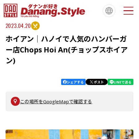
2023.04.20
ホイアン｜ハノイで人気のハンバーガ
Tiếng Việt
한국
简体中文
About
ダナンスタイルについて
ー店Chops Hoi An(チョップスホイア
繁體中文
English
français
ン)
Español
Português
シェアする
ポスト
LINEで送る
この場所をGoogleMapで確認する