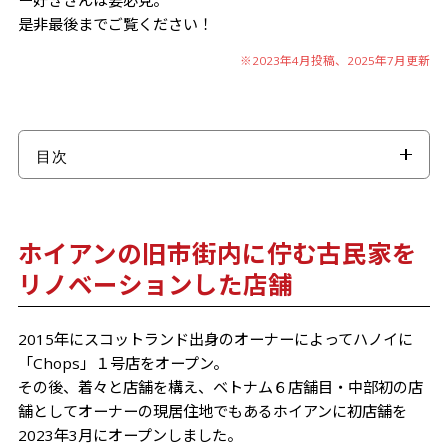
是非最後までご覧ください！
※2023年4月投稿、2025年7月更新
目次
ホイアンの旧市街内に佇む古民家をリノベーションし
た店舗
ホイアンの旧市街内に佇む古民家を
夜はバー利用としても楽しめる
リノベーションした店舗
意外とボリューミーなミニハンバーガー！サイドメニ
ューも美味！
2015年にスコットランド出身のオーナーによってハノイに
がっつり！もしくは軽くも楽しめる豊富なメニューも
「Chops」１号店をオープン。
魅力
その後、着々と店舗を構え、ベトナム６店舗目・中部初の店
さいごに
舗としてオーナーの現居住地でもあるホイアンに初店舗を
2023年3月にオープンしました。