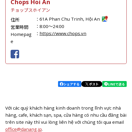
Chops Hoi An
チョップスホイアン
61A Phan Chu Trinh, Hội An
住所
8:00～24:00
営業時間
https://www.chops.vn
Homepag
e
シェアする
ポスト
LINEで送る
Với các quý khách hàng kinh doanh trong lĩnh vực nhà
hàng, cafe, khách sạn, spa, cửa hàng có nhu cầu đăng bài
trên site này thì vui lòng liên hệ với chúng tôi qua email
office@danang.jp
.