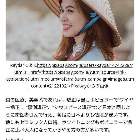
Raydarによる
https://pixabay.com/ja/users/Raydar-4742288/?
utm_s... href="https://pixabay.com/ja/?utm_source=link-
attribution&utm_medium=referral&utm_campaign=image&utm
_content=2122102">Pixabay
からの画像
歯の医療、美容系であれば、矯正は最もポピュラーで”ワイヤ
ー矯正”、”裏側矯正”、”マウスピース矯正”など日本と同じよ
うに歯医者さんで行え、各段に日本よりも値段が安いです。
他にもセラミック人口歯、ホワイトニングもポピュラーで矯
正に比べ大人になってからやる方の方が多いです。