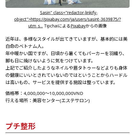
Sasin" class="redactor-linkify-
object">https://pixabay.com/ja/users/sasint-3639875/?
utm_s...
Tipchaiによる
Pixabay
からの画像
近年は、多様なスタイルが出てきていますが、基本的には美
白命のベトナム人。
年中暖かい国ですが、日頃から暑くてもパーカーを羽織り、
脚も日に焼けないように気をつけています。
上記でご紹介したようなネイルや眉タトゥーなどよりも身体
の健康にいいとされていないのではということからハードル
は高いもの、サービスを提供する施設は整っています。
価格帯：4,000,000～10,000,000VND
行える場所：美容センター(エステサロン)
プチ整形