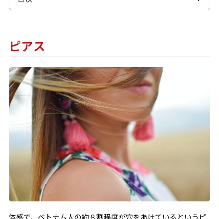
ピアス
ネイル
ピアス
ヘアケア・耳ケア
マツエク・まつ毛パーマ
アートメイク
セラミック人口歯、ホワイトニング、矯正
脱毛
全身美白スパ
プチ整形
タトゥー
体感で、ベトナム人の約８割程度が穴をあけているというピ