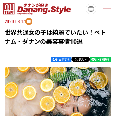
2020.06.17
世界共通女の子は綺麗でいたい！ベト
Tiếng Việt
한국
简体中文
About
ダナンスタイルについて
ナム・ダナンの美容事情10選
繁體中文
English
français
Español
Português
シェアする
ポスト
LINEで送る