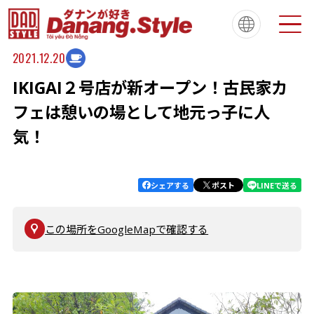
2021.12.20
IKIGAI２号店が新オープン！古民家カ
Tiếng Việt
한국
简体中文
About
ダナンスタイルについて
フェは憩いの場として地元っ子に人
繁體中文
English
français
気！
Español
Português
シェアする
ポスト
LINEで送る
この場所をGoogleMapで確認する