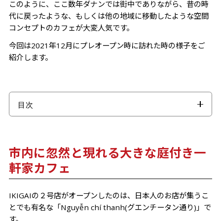
このように、ここ数年ダナンでは街中でありながら、昔の時
代に戻ったような、もしくは他の地域に移動したような空間
コンセプトのカフェが大変人気です。
今回は2021年12月にプレオープン時に訪れた時の様子をご
紹介します。
目次
市内に忽然と現れる大きな庭付き一軒家カフェ
心地よい風が吹き抜ける庭と2階建ての室内スペース
市内に忽然と現れる大きな庭付き一
ドリンクはシンプル、気取らない。毎日の癒しになる
軒家カフェ
そんなお店
注文支払いはレジ＆軽食販売しているカフェ増えてい
IKIGAIの２号店がオープンしたのは、日本人のお店が集うこ
ます！
とでも有名な「Nguyễn chí thanh(グエンチータン通り)」で
す。