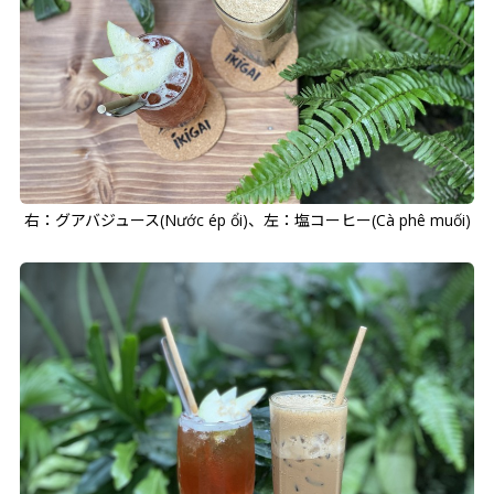
右：グアバジュース(Nước ép ổi)、左：塩コーヒー(Cà phê muối)