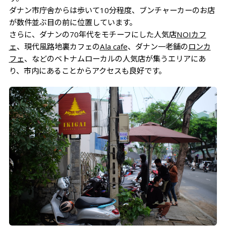
ダナン市庁舎からは歩いて10分程度、ブンチャーカーのお店
が数件並ぶ目の前に位置しています。
さらに、ダナンの70年代をモチーフにした人気店
NOIカフ
ェ
、現代風路地裏カフェの
Ala cafe
、ダナン一老舗の
ロンカ
フェ
、などのベトナムローカルの人気店が集うエリアにあ
り、市内にあることからアクセスも良好です。