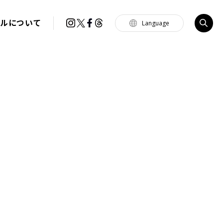
イルについて
Language
Tiếng Việt
한국
简体中文
繁體中文
English
français
Español
Português