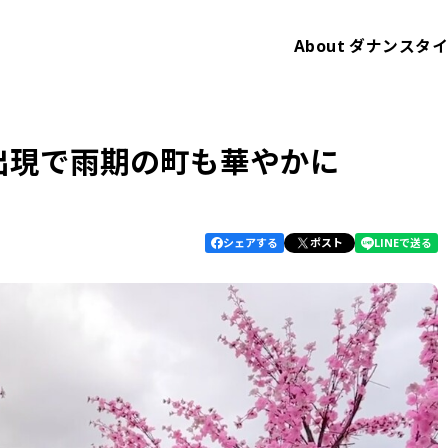
About
ダナンスタ
ド出現で雨期の町も華やかに
シェアする
ポスト
LINEで送る