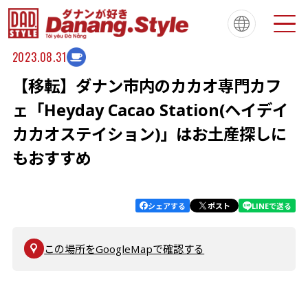
2023.08.31
【移転】ダナン市内のカカオ専門カフ
Tiếng Việt
한국
简体中文
About
ダナンスタイルについて
ェ「Heyday Cacao Station(ヘイデイ
繁體中文
English
français
カカオステイション)」はお土産探しに
Español
Português
もおすすめ
シェアする
ポスト
LINEで送る
この場所をGoogleMapで確認する