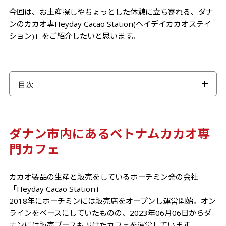
今回は、お土産探しやちょっとした休憩に立ち寄れる、ダナ
ンのカカオ専Heyday Cacao Station(ヘイデイカカオステイ
ション)」をご紹介したいと思います。
目次
ダナン市内にあるベトナムカカオ専門カフェ
カカオの輸出量が世界TOPクラスのベトナム！日本
ダナン市内にあるベトナムカカオ専
ではレアな品種のベトナム産高品質カカオを堪能して
門カフェ
カフェではカカオを使用したドリンクメニューを展開
ベトナム産カカオパウダーを使用したドリンクを堪能
カカオ製品の生産と販売をしているホーチミン発の会社
しよう
「Heyday Cacao Station」
店内はワンフロアでシンプルな造り
2018年にホーチミンには販売店をオープンし運営開始。オン
ラインをベースにしていたものの、2023年06月06日からダ
ばらまきお土産にも便利な商品多数
ナンには販売ブースも設けたカフェを運営しています。