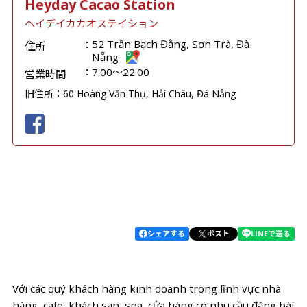
Heyday Cacao Station
ヘイデイカカオステイション
52 Trần Bạch Đằng, Sơn Trà, Đà
住所
Nẵng
7:00～22:00
営業時間
旧住所：60 Hoàng Văn Thụ, Hải Châu, Đà Nẵng
シェアする
ポスト
LINEで送る
Với các quý khách hàng kinh doanh trong lĩnh vực nhà
hàng, cafe, khách sạn, spa, cửa hàng có nhu cầu đăng bài