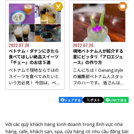
2022.07.28
2022.07.26
ベトナム・ダナンにきたら
現地ベトナム人が紹介する
食べてほしい絶品スイーツ
夏にピッタリ「アロエジュ
「チェー」のお店５選
ース」の作り方
ベトナムで現地ならではの
こんにちは！Danang.style
スイーツを食べてみたいと
の編集部ベトナム人スタッ
いう方必見！ 今回は、ベト
フのハーです。 皆さんは暑
ナムの代表的スイーツChè...
いこの夏の時期をどのよ
う...
シェアする
ポスト
LINEで送る
Với các quý khách hàng kinh doanh trong lĩnh vực nhà
hàng, cafe, khách sạn, spa, cửa hàng có nhu cầu đăng bài