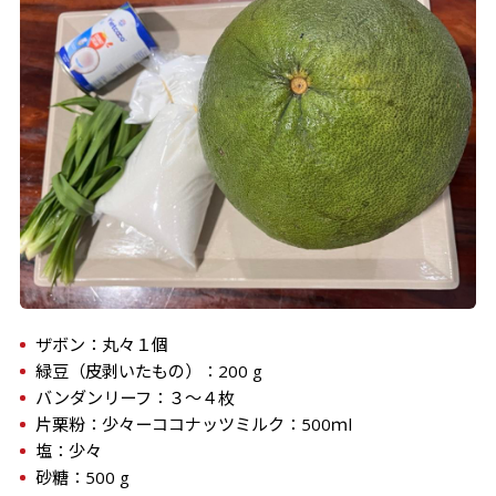
ザボン：丸々１個
緑豆（皮剥いたもの）：200 g
バンダンリーフ：３～４枚
片栗粉：少々
ーココナッツミルク：500ｍl
塩：少々
砂糖：500 g