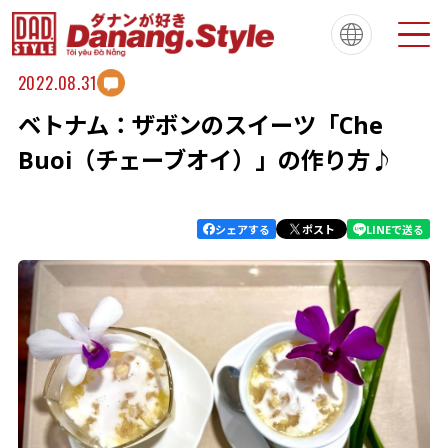
2022.08.31
ベトナム：ザボンのスイーツ「Che
Tiếng Việt
한국
简体中文
About
ダナンスタイルについて
Buoi（チェーブオイ）」の作り方♪
繁體中文
English
français
Español
Português
シェアする
ポスト
LINEで送る