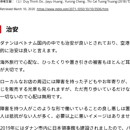
さいごに
参考文献：（１）Duy Thinh Do , Jiayu Huang , Yuning Cheng , Thi Cat Tuong Truong (2018) ”Da N
Retrieved March 10, 2020 .
https://www.mdpi.com/2071-1050/10/10/3506/htm
治安
ダナンはベトナム国内の中でも治安が良いとされており、空港
的に治安は良いと言えます。
海外旅行で心配な、ひったくりや置き引きの被害もほとんど
が大切です。
ローカルなお店の周辺には障害を持った子どもやお年寄りが、一つ
じを販売する光景も見られますが、ただ売り歩いているだけな
一切ないので心配は無用です。
障害を持つ人がこのような形で働いていることの良し悪しは置
人は抵抗がない人が多く、必要以上に悪いイメージはありませ
2019年にはダナン市内に日本領事館も建設されましたので