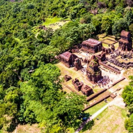
Thánh địa Mỹ Sơn
Phố cổ Hội An
Bảo tàng Điêu khắc Chăm Đà Nẵng
Chợ Hàn
Chùa Linh Ứng - Sơn Trà
Giáo xứ chính tòa Đà Nẵng
Ngũ Hành Sơn
Cầu Tình Yêu - Love Pier
Bảo Tàng Đà Nẵng
Bãi Tắm Non Nước