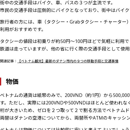
街中の交通手段はバイク、車、バスの３つが主流です。
市民の交通手段は圧倒的にバイクとなっており、街中はバイク
旅行者の方には、車（タクシー・Grabタクシー・チャータ
利用がおすすめです。
タクシーの値段は初乗りが約50円～100円ほどで気軽に利用
鉄道は走っていますが、他の省に行く際の交通手段として使用
関連記事：
【ベトナム観光】最新のダナン市内の９つの移動手段と交通事情
物価
ベトナムの通貨は紙幣のみで、200VND（約1円）から500,00
す。ただし、実際には200VNDや500VNDはほとんど使われ
桁が大きいため、ゼロを２つ取って２で割る方法でベトナムド
両替はダナンの空港についてから、両替所やATMのキャッシ
ベトナムは物価については比較的に安いと考えてよいでしょう