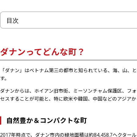
目次
ダナンってどんな町？
自然豊か＆コンパクトな町
ダナンってどんな町？
治安
気候
「ダナン」はベトナム第三の都市と知られている、海、山、
交通手段
す。
物価
ダナンからは、ホイアン旧市街、ミーソンチャム保護区、フォ
ダナンとダナン郊外の観光名所16選
セスすることが可能と、特に欧米や韓国、中国などのアジアか
ダナン市内の観光名所11選
ハン川に架かる5つの橋
自然豊か＆コンパクトな町
ダナン大聖堂
ハン市場
2017年時点で、ダナン市内の緑地面積は約84,458.7ヘクタ