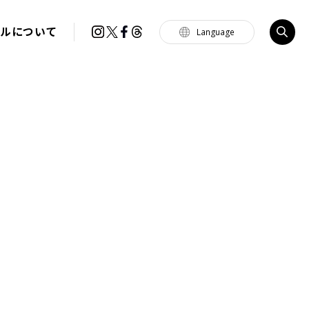
イルについて
Language
Tiếng Việt
한국
简体中文
繁體中文
English
français
Español
Português