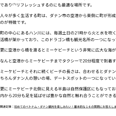
ダナン博物館
であり⁽¹⁾リフレッシュするのにも最適な場所です。
ダナン・チャム彫刻博物館
人々が多く生活する町は、ダナン市の空港から東側に町が形成
サンワールド アジアパーク
のが特徴です。
ミーケビーチ
町の中心にあるハン川には、毎週土日の21時から火と水を吹
リンウン寺
活橋が架かっており、このドラゴン橋も観光名所の一つになっ
マーブル マウンテン
更に空港から橋を渡るとミーケビーチという非常に広大な海が
ノンヌックビーチ
バーナーヒルズ
なんと空港からミーケビーチまでタクシーで20分程度で到着
ダナン郊外の観光名所５選
ミーケビーチとそれに続くビーチの長さは、合わせるとダナン
アンバンビーチ
ちろんダナン人の憩いの場、デートスポットの一つになってい
ホイアン旧市街
更にミーケビーチ北側に見える半島は自然保護区にもなってお
来遠橋
内から20分も足を延ばせば豊かな自然と触れ合うことができ
ミーソン遺跡
フエ王宮
関連記事：
初めてのベトナム・ダナン観光を楽しみたい！基本的な１６の質問にお答えし